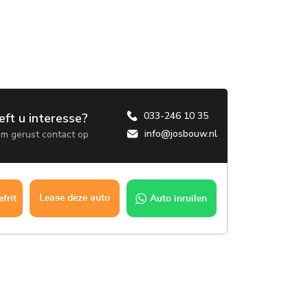
033-246 10 35
eft u interesse?
info@josbouw.nl
m gerust contact op
Lease deze auto
Auto inruilen
frit