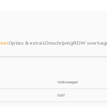
rken
Opties & extra’s
Omschrijving
RDW voertuig
Volkswagen
Golf