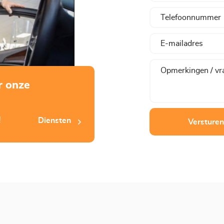
r onze
!
Diensten
Versturen