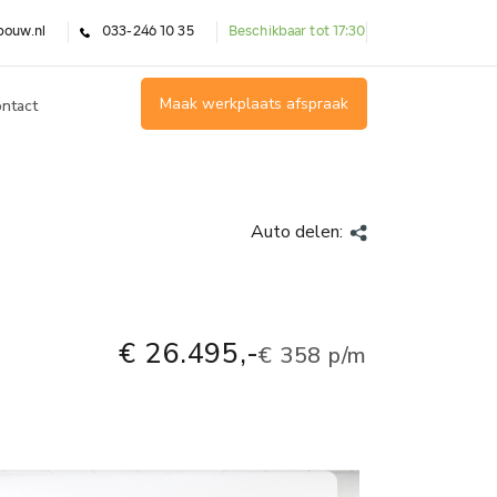
bouw.nl
033-246 10 35
Beschikbaar tot 17:30
Maak werkplaats afspraak
ntact
Auto delen:
€ 26.495,-
€ 358 p/m