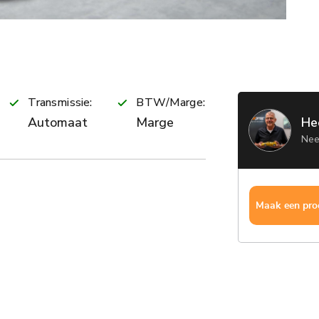
Transmissie:
BTW/Marge:
Automaat
Marge
He
Nee
Maak een proe