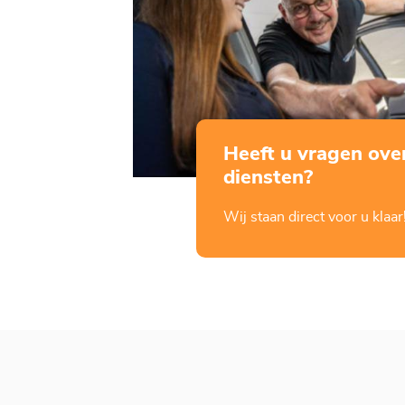
Heeft u vragen ove
diensten?
Wij staan direct voor u klaar