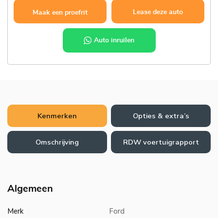
Lease deze auto
Maak een proefrit
Auto inruilen
Kenmerken
Opties & extra’s
Omschrijving
RDW voertuigrapport
Algemeen
Merk
Ford