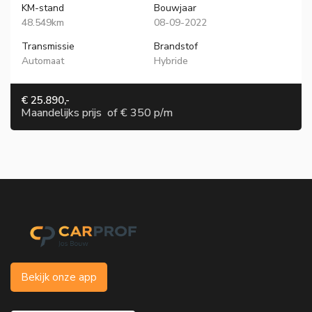
KM-stand
Bouwjaar
48.549km
08-09-2022
Transmissie
Brandstof
Automaat
Hybride
€ 25.890,-
Maandelijks prijs
of
€ 350 p/m
Bekijk onze app